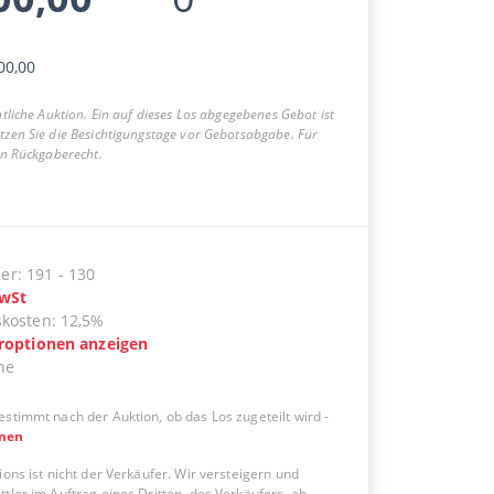
00,00
entliche Auktion. Ein auf dieses Los abgegebenes Gebot ist
utzen Sie die Besichtigungstage vor Gebotsabgabe. Für
ein Rückgaberecht.
er
:
191
-
130
wSt
skosten
:
12,5%
eroptionen anzeigen
ne
estimmt nach der Auktion, ob das Los zugeteilt wird
-
onen
ions ist nicht der Verkäufer. Wir versteigern und
tler im Auftrag eines Dritten, des Verkäufers, ab.