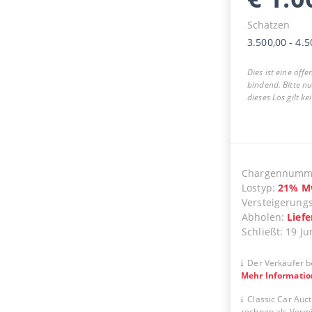
Schätzen
3.500,00
-
4.5
Dies ist eine öff
bindend. Bitte n
dieses Los gilt k
Chargennumm
Lostyp
:
21
%
M
Versteigerung
Abholen
:
Lief
Schließt
:
19 Ju
Der Verkäufer b
Mehr Informati
Classic Car Auct
rechnen als Vermit