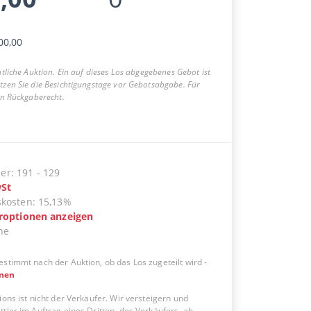
00,00
entliche Auktion. Ein auf dieses Los abgegebenes Gebot ist
utzen Sie die Besichtigungstage vor Gebotsabgabe. Für
ein Rückgaberecht.
er
:
191
-
129
St
skosten
:
15,13%
eroptionen anzeigen
ne
estimmt nach der Auktion, ob das Los zugeteilt wird
-
onen
ions ist nicht der Verkäufer. Wir versteigern und
tler im Auftrag eines Dritten, des Verkäufers, ab.