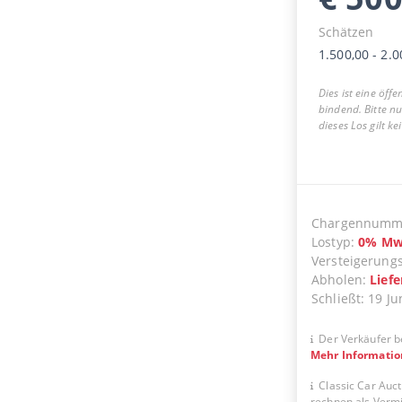
Schätzen
1.500,00
-
2.0
Dies ist eine öff
bindend. Bitte n
dieses Los gilt k
Chargennumm
Lostyp
:
0
%
Mw
Versteigerung
Abholen
:
Lief
Schließt
:
19 Ju
Der Verkäufer b
Mehr Informati
Classic Car Auct
rechnen als Vermit